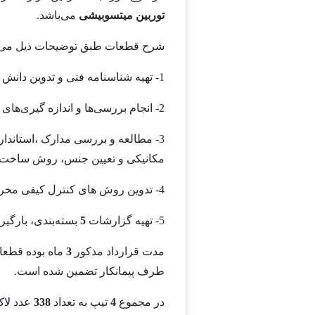
توربین میتسوبیشی
می‌باشد.
شرح قطعات طبق توضیحات ذیل می‌ب
1- تهیه شناسنامه فنی و تدوین دانش فنی ساخت لاک‌پلیت‌های ردیف اول تا چهارم توربین میتسوبیشی.
2- انجام بررسی‌ها و اندازه گیری‌های ابعادی، تهیه نقشه های
3- مطالعه و بررسی مدارک ،استاندارد ها، مستندات و انجام برسی‌های
مکانیکی و تعیین جنس، روش ساخت و 
4- تدوین روش های کنترل کیفی مخرب و غیر مخر و معیار‌های رد و قبول مواد اولیه.
5- تهیه گزارشات
5
بسته‌بندی، بارگیر
مدت قرارداد مذکور
3
ماه بوده قطعا
طرف پیمانکار تضمین شده است.
در مجموع
4
تیپ به تعداد
338
عدد لاک