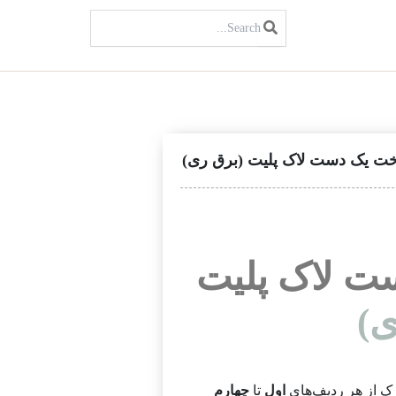
جستجو
برای:
اخت یک دست لاک پلیت (برق ری)
ست لاک پلیت
ی)
ک از هر ردیف‌های
اول
تا
چهارم